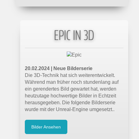
zweidimensionale Inhalte auf 3D skalieren
kann.
EPIC IN 3D
21.09.2022 |
tagesschau.de
Hologramm-Telefonate für alle?
Von wegen Science-Fiction: Die
Hologramm-Telefonie ist heute bereits
technisch möglich. Nun soll sie
20.02.2024 | Neue Bilderserie
massenmarkttauglich werden. Dazu wollen
Die 3D-Technik hat sich weiterentwickelt.
Europas große Netzbetreiber an einem
Während man früher noch stundenlang auf
Strang ziehen.
ein gerendertes Bild gewartet hat, werden
heutzutage hochwertige Bilder in Echtzeit
herausgegeben. Die folgende Bilderserie
11.09.2022 |
mixed.de
wurde mit der Unreal-Engine umgesetzt..
Optimales Passthrough: So will es Meta
hinkriegen
Bilder Ansehen
Gutes VR-Passthrough ist eine große
technische Herausforderung. Forschende