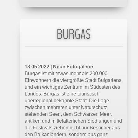
der Hologramm-TV Looking Glass 65 eine
spannende Neuheit: Der 8K-Fernseher soll
seine dreidimensionale Optik auch ohne
3D-Brillen entfalten.
BURGAS
30.05.2022 |
faz.net
Schon um 1900 gingen die Menschen
virtuell auf Reisen
Paris bei Nacht für die ganze Familie: Luisa
13.05.2022 | Neue Fotogalerie
Feiersinger entdeckt den Realismus des
Burgas ist mit etwas mehr als 200.000
Stereoskops im Ritual.
Einwohnern die viertgrößte Stadt Bulgariens
und ein wichtiges Zentrum im Südosten des
Landes. Burgas ist eine touristisch
23.05.2022 |
mixed.de
überregional bekannte Stadt. Die Lage
Die QooCam EGO ist eine einzigartige
zwischen mehreren unter Naturschutz
3D-Kamera
stehenden Seen, dem Schwarzen Meer,
Die QooCam EGO bringt das klassische
antiken und mittelalterlichen Siedlungen und
3D-Format zurück. Die stereoskopischen
die Festivals ziehen nicht nur Besucher aus
Bilder und Videos lassen sich mit Meta
den Balkanländern, sondern aus ganz
Quest 2 bewundern.