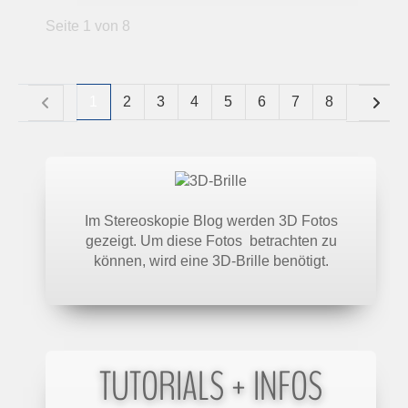
Seite 1 von 8
1
2
3
4
5
6
7
8
Im Stereoskopie Blog werden 3D Fotos
gezeigt. Um diese Fotos betrachten zu
können, wird eine 3D-Brille benötigt.
TUTORIALS + INFOS