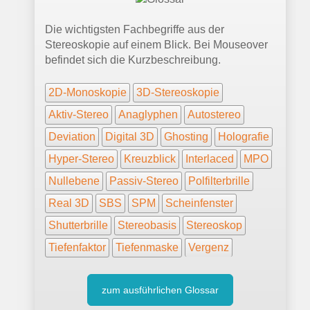
Die wichtigsten Fachbegriffe aus der
Stereoskopie auf einem Blick. Bei Mouseover
befindet sich die Kurzbeschreibung.
2D-Monoskopie
3D-Stereoskopie
Aktiv-Stereo
Anaglyphen
Autostereo
Deviation
Digital 3D
Ghosting
Holografie
Hyper-Stereo
Kreuzblick
Interlaced
MPO
Nullebene
Passiv-Stereo
Polfilterbrille
Real 3D
SBS
SPM
Scheinfenster
Shutterbrille
Stereobasis
Stereoskop
Tiefenfaktor
Tiefenmaske
Vergenz
zum ausführlichen Glossar