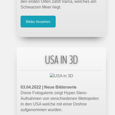
den ersten Orten zählt Varna, welches am
Schwarzen Meer liegt.
05.02.2022 |
mixed.de
VR-Kameras 2022: Erwartung und
Bilder Ansehen
Realität klaffen auseinander
Es ist viele Jahre her, dass die ersten VR-
Kameras auf den Markt kamen. Die Technik
hat sich seither kaum weiterentwickelt.
USA IN 3D
16.01.2022 |
mixed.de
180-Grad-VR-Kameras: Welche liefert das
beste Bild?
Welche 180-Grad-VR-Kamera bietet das
beste Bild? Ein VR-Vlogger lässt euch die
03.04.2022 | Neue Bilderserie
Bildqualität direkt in VR vergleichen.
Diese Fotogalerie zeigt Hyper-Stero-
Aufnahmen von verschiedenen Metropolen
in den USA welche mit einer Drohne
aufgenommen wurden.