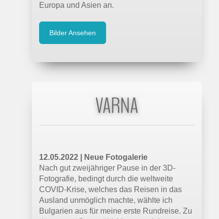
Europa und Asien an.
18.05.2022 |
prad.de
Bilder Ansehen
Acer: Tragbare Stereoskopie-Displays
mit 4K
SpatialLabs View ist für Gaming- und
Filmfans gedacht, während sich
SpatialLabs View Pro eher an
professionelle Anwender richtet
VARNA
22.03.2022 |
mixed.de
12.05.2022 | Neue Fotogalerie
2D-Spiele in VR erleben: Modder arbeitet
Nach gut zweijähriger Pause in der 3D-
an Super-VR-Mod
Fotografie, bedingt durch die weltweite
Ein Entwickler arbeitet an einer universellen
COVID-Krise, welches das Reisen in das
VR-Mod, die mehr als 15.000 Spiele in die
Ausland unmöglich machte, wählte ich
VR bringen soll. Mit Stereoskopie und
Bulgarien aus für meine erste Rundreise. Zu
Raumtracking.