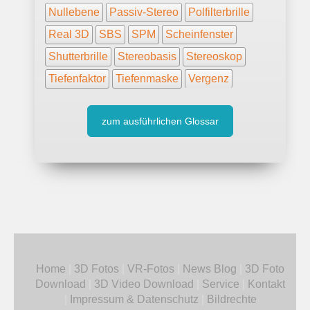
Nullebene
Passiv-Stereo
Polfilterbrille
Real 3D
SBS
SPM
Scheinfenster
Shutterbrille
Stereobasis
Stereoskop
Tiefenfaktor
Tiefenmaske
Vergenz
zum ausführlichen Glossar
Home
|
3D Fotos
|
VR-Fotos
|
News Blog
|
3D Foto
Download
|
3D Video Download
|
Service
|
Kontakt
|
Impressum & Datenschutz
|
Bildrechte