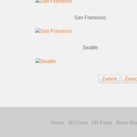
San Fransisco
Seattle
Zurück
Zurüc
Home
|
3D Fotos
|
VR-Fotos
|
News Blo