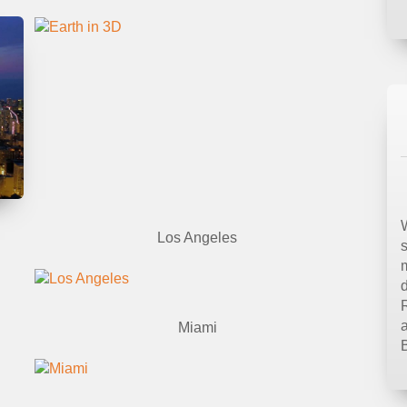
Los Angeles
m
Miami
B