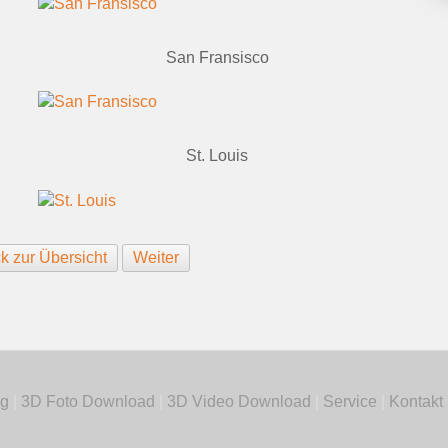
San Fransisco
St. Louis
k zur Übersicht
Weiter
g
|
3D Foto Download
|
3D Video Download
|
Service
|
Kontakt