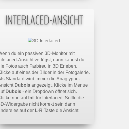
INTERLACED-ANSICHT
Wenn du ein passiven 3D-Monitor mit
Intelaced-Ansicht verfügst, dann kannst du
die Fotos auch Farbtreu in 3D Erleben.
licke auf eines der Bilder in der Fotogalerie.
Als Standard wird immer die Anaglyphe-
Ansicht
Dubois
angezeigt. Klicke im Menue
auf
Dubois
- ein Dropdown öffnet sich.
Klicke nun auf
Int.
für Interlaced. Sollte die
3D-Widergabe nicht korrekt sein dann
ändere es auf der
L-R
Taste die Ansicht.