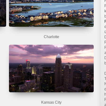
Charlotte
D
T
Kansas City