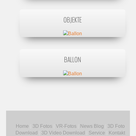
OBJEKTE
BALLON
Home
|
3D Fotos
|
VR-Fotos
|
News Blog
|
3D Foto
Download
|
3D Video Download
|
Service
|
Kontakt