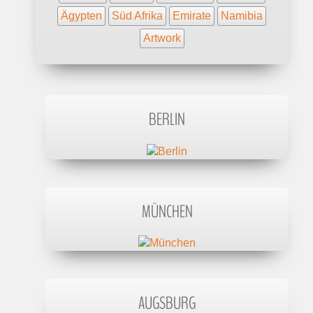
Ägypten
Süd Afrika
Emirate
Namibia
Artwork
BERLIN
MÜNCHEN
AUGSBURG