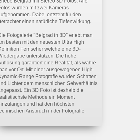
Erlebe Belgrad mit Stereo 3D Fotos. Alle
Fotos wurden mit zwei Kameras
aufgenommen. Dabei entsteht für den
Betrachter einen natürliche Tiefenwirkung.
Die Fotogalerie "Belgrad in 3D" erlebt man
am besten mit den neuesten Ultra High
Definition Fernseher welche eine 3D-
Wiedergabe unterstützen. Die hohe
uflösung garantiert eine Realität, als währe
man vor Ort. Mit einer ausgewogenen High-
Dynamic-Range Fotografie wurden Schatten
und Lichter dem menschlichen Sehverhältnis
angepasst. Ein 3D Foto ist deshalb die
realistischste Methode ein Moment
einzufangen und hat den höchsten
technischen Anspruch in der Fotografie.