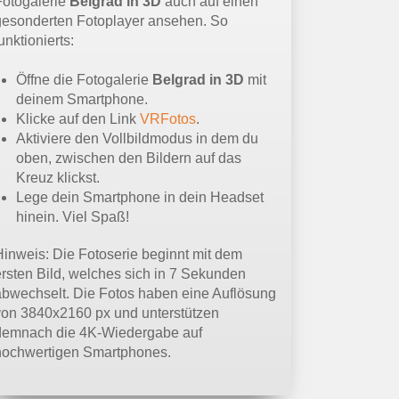
Fotogalerie
Belgrad in 3D
auch auf einen
gesonderten Fotoplayer ansehen. So
unktionierts:
Öffne die Fotogalerie
Belgrad in 3D
mit
deinem Smartphone.
Klicke auf den Link
VRFotos
.
Aktiviere den Vollbildmodus in dem du
oben, zwischen den Bildern auf das
Kreuz klickst.
Lege dein Smartphone in dein Headset
hinein. Viel Spaß!
Hinweis: Die Fotoserie beginnt mit dem
ersten Bild, welches sich in 7 Sekunden
abwechselt. Die Fotos haben eine Auflösung
von 3840x2160 px und unterstützen
demnach die 4K-Wiedergabe auf
hochwertigen Smartphones.