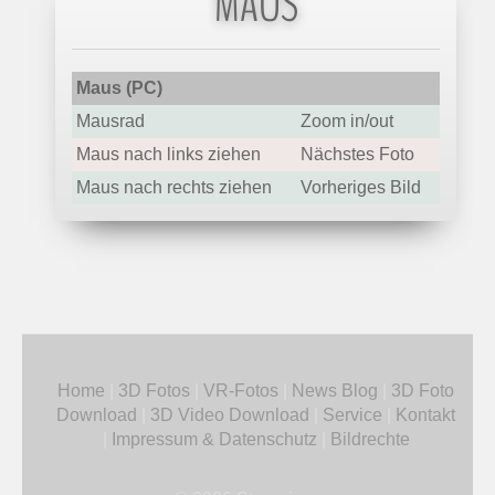
MAUS
Maus (PC)
Mausrad
Zoom in/out
Maus nach links ziehen
Nächstes Foto
Maus nach rechts ziehen
Vorheriges Bild
Home
|
3D Fotos
|
VR-Fotos
|
News Blog
|
3D Foto
Download
|
3D Video Download
|
Service
|
Kontakt
|
Impressum & Datenschutz
|
Bildrechte