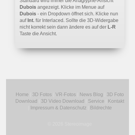
Standard wird immer die Anaglyphe-Ansicht
Dubois
angezeigt. Klicke im Menue auf
Dubois
- ein Dropdown öffnet sich. Klicke nun
auf
Int.
für Interlaced. Sollte die 3D-Widergabe
nicht korrekt sein dann ändere es auf der
L-R
Taste die Ansicht.
Home
|
3D Fotos
|
VR-Fotos
|
News Blog
|
3D Foto
Download
|
3D Video Download
|
Service
|
Kontakt
|
Impressum & Datenschutz
|
Bildrechte
© 2026 Stereoimage