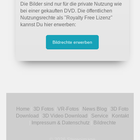
Die Bilder sind nur für die private Nutzung wie
bei einer gekauften DVD. Die öffentlichen
Nutzungsrechte als "Royalty Free Lizenz"
kannst Du hier erwerben:
Bildrechte erwerben
Home
|
3D Fotos
|
VR-Fotos
|
News Blog
|
3D Foto
Download
|
3D Video Download
|
Service
|
Kontakt
|
Impressum & Datenschutz
|
Bildrechte
© 2026 Stereoimage