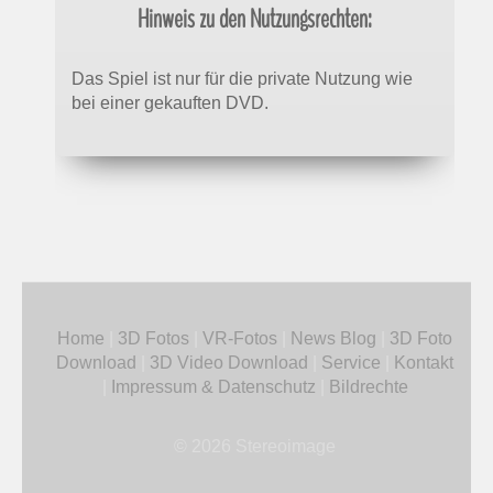
Hinweis zu den Nutzungsrechten:
Das Spiel ist nur für die private Nutzung wie
bei einer gekauften DVD.
Home
|
3D Fotos
|
VR-Fotos
|
News Blog
|
3D Foto
Download
|
3D Video Download
|
Service
|
Kontakt
|
Impressum & Datenschutz
|
Bildrechte
© 2026 Stereoimage