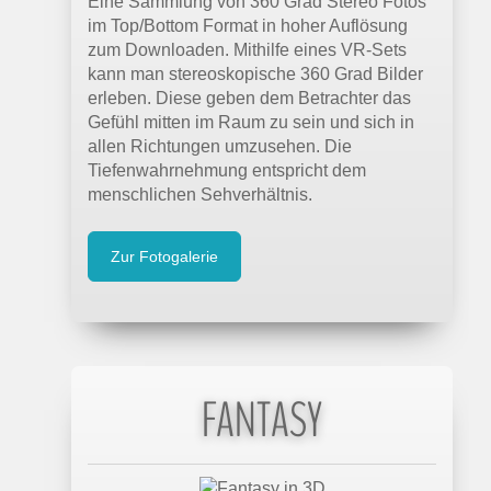
Eine Sammlung von 360 Grad Stereo Fotos
22.03.2022 |
mixed.de
im Top/Bottom Format in hoher Auflösung
2D-Spiele in VR erleben: Modder arbeitet
zum Downloaden. Mithilfe eines VR-Sets
an Super-VR-Mod
kann man stereoskopische 360 Grad Bilder
Ein Entwickler arbeitet an einer universellen
erleben. Diese geben dem Betrachter das
VR-Mod, die mehr als 15.000 Spiele in die
Gefühl mitten im Raum zu sein und sich in
VR bringen soll. Mit Stereoskopie und
allen Richtungen umzusehen. Die
Raumtracking.
Tiefenwahrnehmung entspricht dem
menschlichen Sehverhältnis.
05.02.2022 |
mixed.de
VR-Kameras 2022: Erwartung und
Zur Fotogalerie
Realität klaffen auseinander
Es ist viele Jahre her, dass die ersten VR-
Kameras auf den Markt kamen. Die Technik
hat sich seither kaum weiterentwickelt.
FANTASY
16.01.2022 |
mixed.de
180-Grad-VR-Kameras: Welche liefert das
beste Bild?