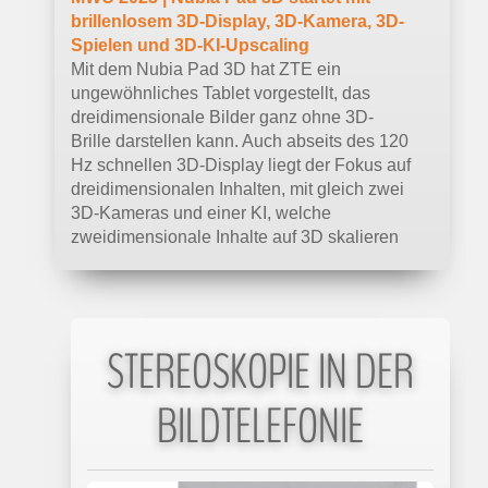
brillenlosem 3D-Display, 3D-Kamera, 3D-
Spielen und 3D-KI-Upscaling
Mit dem Nubia Pad 3D hat ZTE ein
ungewöhnliches Tablet vorgestellt, das
dreidimensionale Bilder ganz ohne 3D-
Brille darstellen kann. Auch abseits des 120
Hz schnellen 3D-Display liegt der Fokus auf
dreidimensionalen Inhalten, mit gleich zwei
3D-Kameras und einer KI, welche
zweidimensionale Inhalte auf 3D skalieren
kann.
21.09.2022 |
tagesschau.de
STEREOSKOPIE IN DER
Hologramm-Telefonate für alle?
Von wegen Science-Fiction: Die
BILDTELEFONIE
Hologramm-Telefonie ist heute bereits
technisch möglich. Nun soll sie
massenmarkttauglich werden. Dazu wollen
Europas große Netzbetreiber an einem