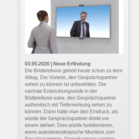
Strang ziehen.
11.09.2022 |
mixed.de
Optimales Passthrough: So will es Meta
hinkriegen
Gutes VR-Passthrough ist eine große
technische Herausforderung. Forschende
der Reality Labs zeigen eine neue, KI-
03.05.2020 | Neue Erfindung
basierte Lösung.
Die Bildtelefonie gehört heute schon zu dem
Alltag. Die Vorteile, den Gesprächspartner
sehen zu können ist unbestritten. Die
15.09.2022 |
moviejones.de
nächste Entwicklungsstufe in der
"3D ist nicht am Ende!" - James
Bildtelefonie wäre, den Gesprächspartner
Cameron über "Avatar"-Technologie
authentisch mit Tiefenwirkung sehen zu
In der Filmindustrie gilt der Kanadier James
können. Dann hätte man den Eindruck, als
Cameron als Verfechter von 3D-Kameras.
würde der Gesprächspartner direkt vor
Vor kurzem besprach der "Avatar"-
einem stehen. Dies würde funktionieren,
Regisseur den immensen Impact der
wenn autostereoskopische Monitore zum
Technologie auf die Kinos.
Einsatz kommen. Stereokameras würden