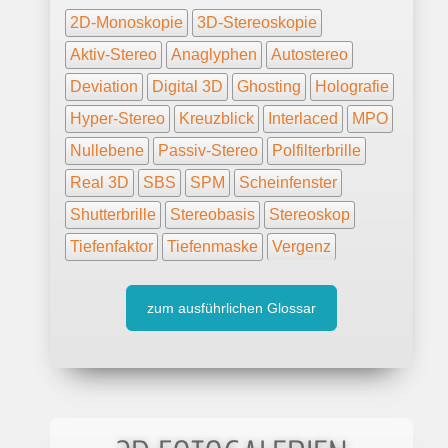
2D-Monoskopie
3D-Stereoskopie
Aktiv-Stereo
Anaglyphen
Autostereo
Deviation
Digital 3D
Ghosting
Holografie
Hyper-Stereo
Kreuzblick
Interlaced
MPO
Nullebene
Passiv-Stereo
Polfilterbrille
Real 3D
SBS
SPM
Scheinfenster
Shutterbrille
Stereobasis
Stereoskop
Tiefenfaktor
Tiefenmaske
Vergenz
zum ausführlichen Glossar