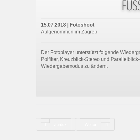
FUS
15.07.2018 |
Fotoshoot
Aufgenommen im Zagreb
Der Fotoplayer unterstützt folgende Wiederg
Polfilter, Kreuzblick-Stereo und Parallelbli
Wiedergabemodus zu ändern.
Previous article: Nationalhymne
Next article: Mohnblume
Zurück
Weiter